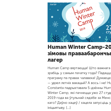
Human Winter Camp-20
зімовы праваабаронч
лагер
Human Camp вяртаецца! Што важнага
зрабіць у самым пачатку года? Падацц
праграму па правах чалавека! Думаеце
— удзел летніх вакацый? А вось і не! 
Constanta падрыхтавала 5-дзённы Hu
Winter Camp, які пачнецца ужо 27 сту
2019 года ва ўтульнай сядзібе за Менс
каго? Даўно хацеў / хацела запусціць 
ініцыятыву, […]