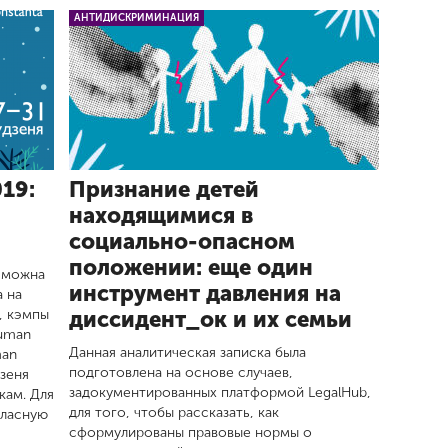
АНТИДИСКРИМИНАЦИЯ
19:
Признание детей
ы
находящимися в
социально-опасном
положении: еще один
 можна
инструмент давления на
а на
, кэмпы
диссидент_ок и их семьи
Human
Данная аналитическая записка была
man
подготовлена на основе случаев,
дзеня
задокументированных платформой LegalHub,
кам. Для
для того, чтобы рассказать, как
уласную
сформулированы правовые нормы о