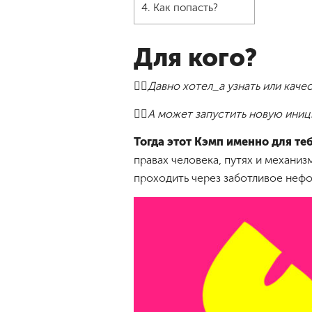
4.
Как попасть?
Для кого?
👉🏻Давно хотел_а узнать или кач
👉🏻А может запустить новую ини
Тогда этот Кэмп именно для теб
правах человека, путях и механи
проходить через заботливое неф