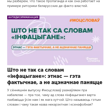
мы разберём, что такое пропаганда и как она работает на
примере риторики беларусских де-факто властей.
АНТИДИСКРИМИНАЦИЯ
Што не так са словам
«інфацыгане»: этнас — гэта
фактычнае, а не ацэначнае паняцце
У сённяшнім выпуску #моцсловаў размаўляем пра
набалелае — пра тое, чаму ад слова «інфацыгане» варта
пазбавіцца ўсім нам і як мага хутчэй. Што называюць гэтым
словам і чаму такая назва некарэктная і ксенафобная?