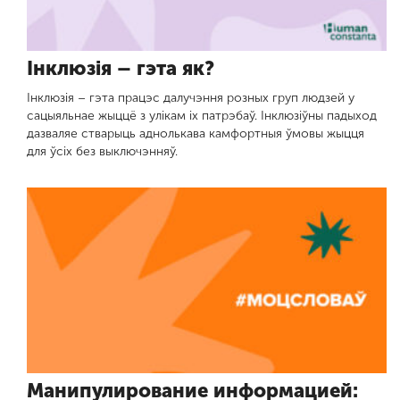
Інклюзія – гэта як?
Інклюзія – гэта працэс далучэння розных груп людзей у
сацыяльнае жыццё з улікам іх патрэбаў. Інклюзіўны падыход
дазваляе стварыць аднолькава камфортныя ўмовы жыцця
для ўсіх без выключэнняў.
Манипулирование информацией: